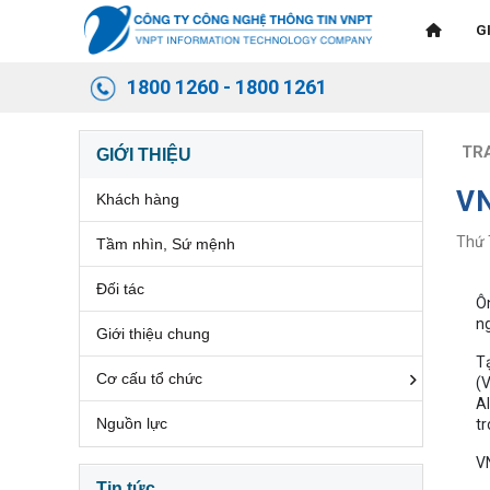
G
1800 1260 - 1800 1261
TR
GIỚI THIỆU
V
Khách hàng
Thứ
Tầm nhìn, Sứ mệnh
Đối tác
Ôn
ng
Giới thiệu chung
Tạ
Cơ cấu tổ chức
(V
A
Nguồn lực
tr
VN
Tin tức