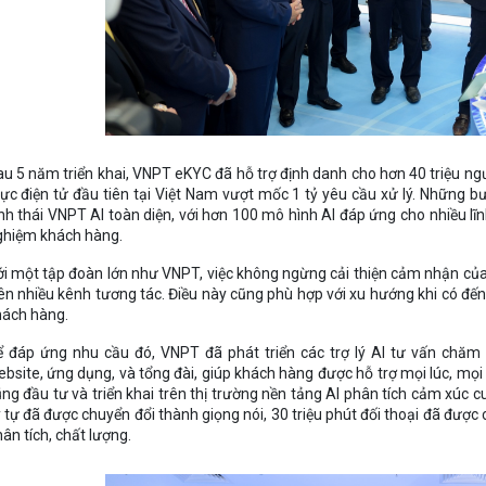
u 5 năm triển khai, VNPT eKYC đã hỗ trợ định danh cho hơn 40 triệu ngư
ực điện tử đầu tiên tại Việt Nam vượt mốc 1 tỷ yêu cầu xử lý. Những 
nh thái VNPT AI toàn diện, với hơn 100 mô hình AI đáp ứng cho nhiều lĩn
ghiệm khách hàng.
i một tập đoàn lớn như VNPT, việc không ngừng cải thiện cảm nhận của 
ên nhiều kênh tương tác. Điều này cũng phù hợp với xu hướng khi có đ
hách hàng.
ể đáp ứng nhu cầu đó, VNPT đã phát triển các trợ lý AI tư vấn chă
bsite, ứng dụng, và tổng đài, giúp khách hàng được hỗ trợ mọi lúc, mọi
ng đầu tư và triển khai trên thị trường nền tảng AI phân tích cảm xúc 
 tự đã được chuyển đổi thành giọng nói, 30 triệu phút đối thoại đã được
ân tích, chất lượng.