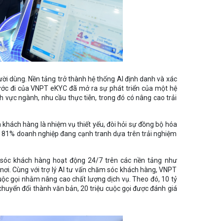
ời dùng. Nền tảng trở thành hệ thống AI định danh và xác
bước đi của VNPT eKYC đã mở ra sự phát triển của một hệ
h vực ngành, nhu cầu thực tiễn, trong đó có nâng cao trải
khách hàng là nhiệm vụ thiết yếu, đòi hỏi sự đồng bộ hóa
ến 81% doanh nghiệp đang cạnh tranh dựa trên trải nghiệm
m sóc khách hàng hoạt động 24/7 trên các nền tảng như
 nơi. Cùng với trợ lý AI tư vấn chăm sóc khách hàng, VNPT
cuộc gọi nhằm nâng cao chất lượng dịch vụ. Theo đó, 10 tỷ
 chuyển đổi thành văn bản, 20 triệu cuộc gọi được đánh giá