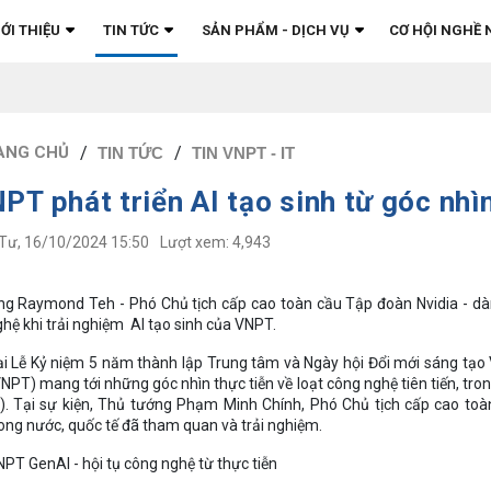
IỚI THIỆU
TIN TỨC
SẢN PHẨM - DỊCH VỤ
CƠ HỘI NGHỀ 
ANG CHỦ
TIN TỨC
TIN VNPT - IT
NPT phát triển AI tạo sinh từ góc nhì
 Tư, 16/10/2024 15:50
Lượt xem:
4,943
g Raymond Teh - Phó Chủ tịch cấp cao toàn cầu Tập đoàn Nvidia - dành
hệ khi trải nghiệm AI tạo sinh của VNPT.
i Lễ Kỷ niệm 5 năm thành lập Trung tâm và Ngày hội Đổi mới sáng tạo
NPT) mang tới những góc nhìn thực tiễn về loạt công nghệ tiên tiến, tro
I). Tại sự kiện, Thủ tướng Phạm Minh Chính, Phó Chủ tịch cấp cao to
ong nước, quốc tế đã tham quan và trải nghiệm.
PT GenAI - hội tụ công nghệ từ thực tiễn