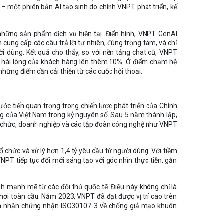
– một phiên bản AI tạo sinh do chính VNPT phát triển, kế
những sản phẩm dịch vụ hiện tại. Điển hình, VNPT GenAI
òn cung cấp các câu trả lời tự nhiên, đúng trọng tâm, và chỉ
ười dùng. Kết quả cho thấy, so với nền tảng chat cũ, VNPT
ộ hài lòng của khách hàng lên thêm 10%. Ở điểm chạm hệ
những điểm cần cải thiện từ các cuộc hội thoại.
ớc tiến quan trọng trong chiến lược phát triển của Chính
ng của Việt Nam trong kỷ nguyên số. Sau 5 năm thành lập,
tổ chức, doanh nghiệp và các tập đoàn công nghệ như VNPT
 chức và xử lý hơn 1,4 tỷ yêu cầu từ người dùng. Với tiềm
PT tiếp tục đổi mới sáng tạo với góc nhìn thực tiễn, gắn
nh mạnh mẽ từ các đối thủ quốc tế. Điều này không chỉ là
hơi toàn cầu. Năm 2023, VNPT đã đạt được vị trí cao trên
và nhận chứng nhận ISO30107-3 về chống giả mạo khuôn