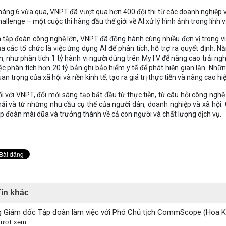
áng 6 vừa qua, VNPT đã vượt qua hơn 400 đội thi từ các doanh nghiệp và t
allenge – một cuộc thi hàng đầu thế giới về AI xử lý hình ảnh trong lĩnh 
 tập đoàn công nghệ lớn, VNPT đã đồng hành cùng nhiều đơn vị trong việc
a các tổ chức là việc ứng dụng AI để phân tích, hỗ trợ ra quyết định.
n, như phân tích 1 tỷ hành vi người dùng trên MyTV để nâng cao trải ng
ệc phân tích hơn 20 tỷ bản ghi bảo hiểm y tế để phát hiện gian lận. Nh
an trọng của xã hội và nền kinh tế, tạo ra giá trị thực tiễn và nâng cao 
i với VNPT, đổi mới sáng tạo bắt đầu từ thực tiễn, từ câu hỏi công ngh
ải và từ những nhu cầu cụ thể của người dân, doanh nghiệp và xã hội. C
p đoàn mài dũa và trưởng thành về cả con người và chất lượng dịch vụ.
Tin khác
 Giám đốc Tập đoàn làm việc với Phó Chủ tịch CommScope (Hoa K
Lượt xem