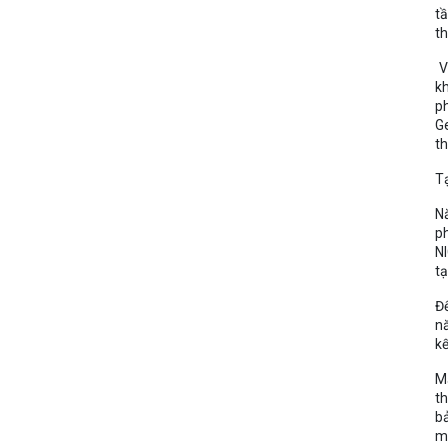
tầ
th
V
kh
ph
Ge
th
Tạ
Nă
ph
NI
tạ
Đế
nă
kế
Mặ
th
b
mặ