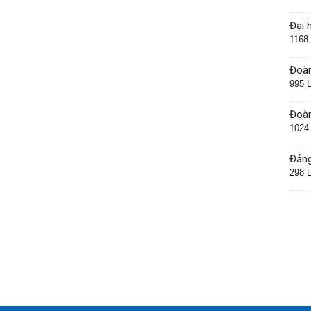
Đại 
1168
Đoàn
995 
Đoàn
1024
Đảng
298 