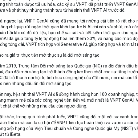
ng tính toán được tối ưu hóa, các kỹ sư VNPT đã phát triển VNPT GenAI 
ừa và phát huy những thành tựu từ hệ sinh thái VNPT AI trước đó.
à ngược lại, VNPT GenAI cũng đã mang tới những cải tiến rõ rệt cho 
ông chỉ giúp rút ngắn thời gian khởi tạo trợ lý AI chỉ còn vài phút, mà c
ản hồi khi có đủ dữ liệu, hạn chế sai sót và tiết kiệm thời gian cho ng
nAI đã giúp tăng tỷ lệ tự động hóa lên thêm 20%, và nâng cao mức đ
ống tổng đài, VNPT tích hợp với Generative AI, giúp tổng hợp và tóm tắt 
o ra giá trị thực tiễn mới thực sự là đổi mới sáng tạo
m 2019, Trung tâm Đổi mới sáng tạo Quốc gia (NIC) ra đời đánh dấu bư
ủ, đưa đổi mới sáng tạo trở thành động lực then chốt cho sự tăng trưở
C đã trở thành nơi hội tụ tinh hoa công nghệ của đất nước, nơi mà các 
o nên những dấu ấn đổi mới sáng tạo.
n nay, hệ sinh thái VNPT AI đã đồng hành cùng hơn 100 doanh nghiệp, tổ
ng mạnh mẽ của các công nghệ tiên tiến và mới nhất là VNPT GenAI, VN
t chặt chẽ với những nhu cầu của người dùng.
t khác, trong quá trình phát triển, VNPT cũng đối mặt với sự cạnh tra
ách thức mà còn là cơ hội để VNPT liên tục hoàn thiện và vươn ra sân c
ảng xếp hạng của Viện Tiêu chuẩn và Công nghệ Quốc gia Mỹ (NIST) 
t từ iBeta.