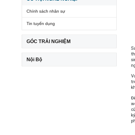
Chính sách nhân sự
Tin tuyển dụng
GÓC TRẢI NGHIỆM
Sa
th
Nội Bộ
si
n
Vớ
tr
k
Đ
we
cũ
ký
ph