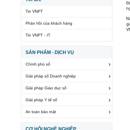
Đị
ng
Tin VNPT
Nă
Phản hồi của khách hàng
gi
VN
Tin VNPT - IT
SẢN PHẨM - DỊCH VỤ
Chính phủ số
Giải pháp số Doanh nghiệp
Giải pháp Giáo dục số
Giải pháp Y tế số
An toàn bảo mật
CƠ HỘI NGHỀ NGHIỆP