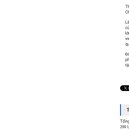
Th
Ch
Là
củ
lớ
vi
qu
Đố
ph
tậ
Tổng
299 