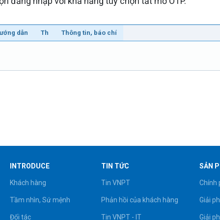
ọn đăng nhập với khả năng tùy chọn tắt mở OTP.
hướng dẫn
Th
Thông tin, báo chí
INTRODUCE
TIN TỨC
SẢN P
Khách hàng
Tin VNPT
Chính 
Tầm nhìn, Sứ mệnh
Phản hồi của khách hàng
Giải p
Đối tác
Tin VNPT - IT
Giải p