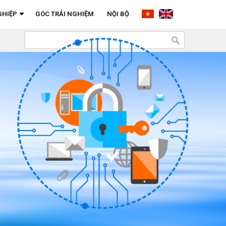
GHIỆP
GÓC TRẢI NGHIỆM
NỘI BỘ