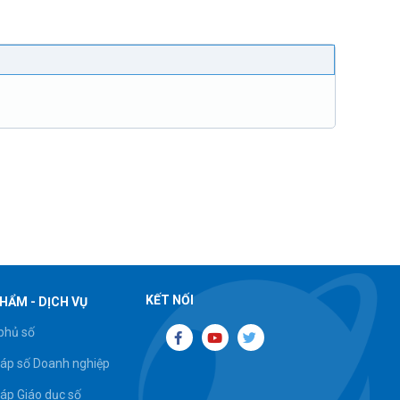
KẾT NỐI
HẨM - DỊCH VỤ
phủ số
háp số Doanh nghiệp
háp Giáo dục số