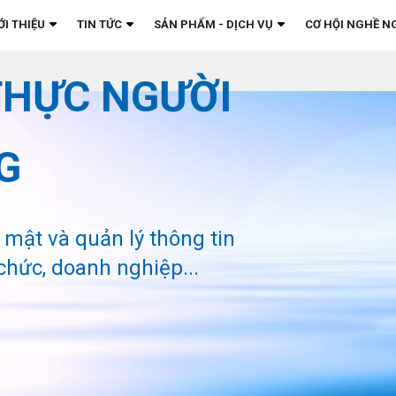
ỚI THIỆU
TIN TỨC
SẢN PHẨM - DỊCH VỤ
CƠ HỘI NGHỀ N
THỰC NGƯỜI
G
o mật và quản lý thông tin
chức, doanh nghiệp...